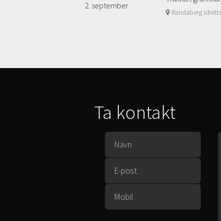
2. september
Randaberg idrett
Ta kontakt