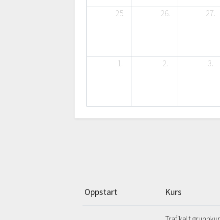
25.
26.
27.
1.
2.
3.
Oppstart
Kurs
Trafikalt grunnkur