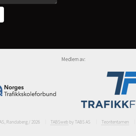
Medlem av:
 AS, Randaberg / 2026
TABSweb
by TABS AS
Teoritentamen