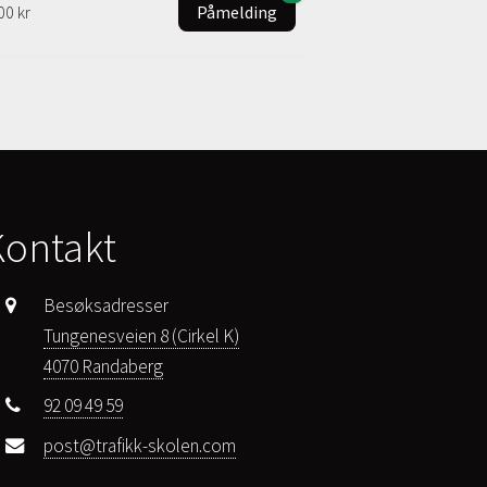
00 kr
Påmelding
Kontakt
Besøksadresser
Tungenesveien 8 (Cirkel K)
4070 Randaberg
92 09 49 59
post@trafikk-skolen.com