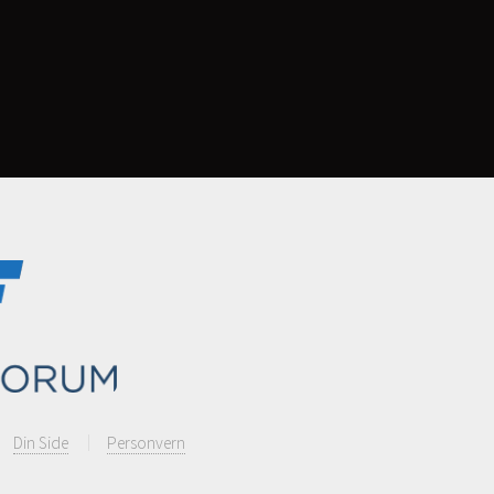
Din Side
Personvern