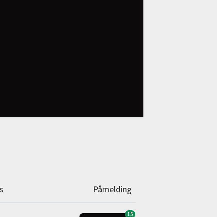
s
Påmelding
15