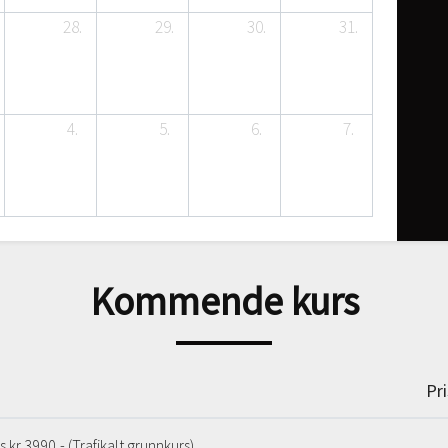
28.
29.
30.
31.
4.
5.
6.
7.
Kommende kurs
Pri
s kr 3990,- (Trafikalt grunnkurs)