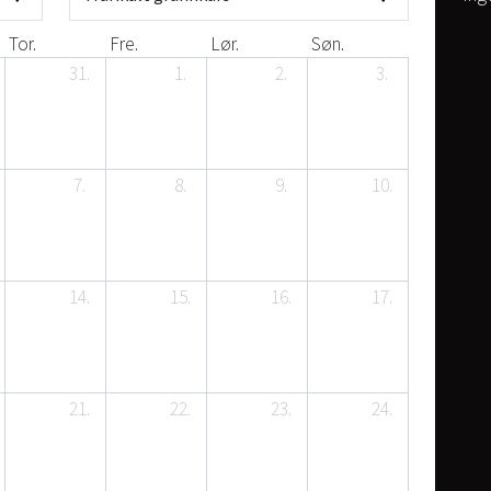
Tor.
Fre.
Lør.
Søn.
31.
1.
2.
3.
7.
8.
9.
10.
14.
15.
16.
17.
21.
22.
23.
24.