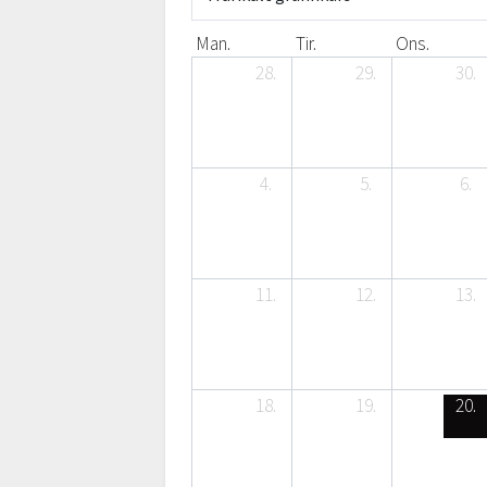
Man.
Tir.
Ons.
28.
29.
30.
4.
5.
6.
11.
12.
13.
18.
19.
20.